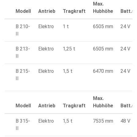
Max.
Modell
Antrieb
Tragkraft
Hubhöhe
Batt.s
B 210-
Elektro
1 t
6505 mm
24 V
II
B 213-
Elektro
1,25 t
6505 mm
24 V
II
B 215-
Elektro
1,5 t
6470 mm
24 V
II
Max.
Modell
Antrieb
Tragkraft
Hubhöhe
Batt.s
B 315-
Elektro
1,5 t
7535 mm
48 V
II