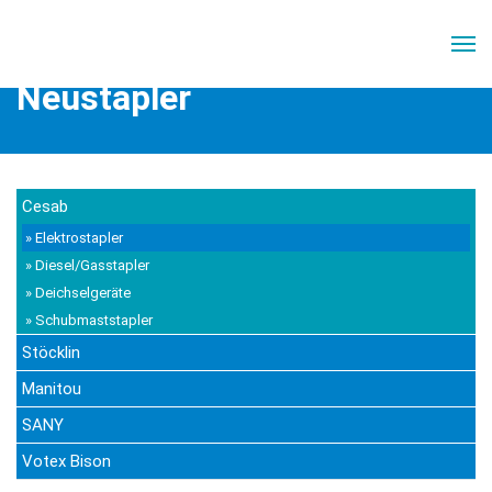
Home
//
Leistungen
//
Neustapler
Neustapler
Cesab
» Elektrostapler
» Diesel/Gasstapler
» Deichselgeräte
» Schubmaststapler
Stöcklin
Manitou
SANY
Votex Bison