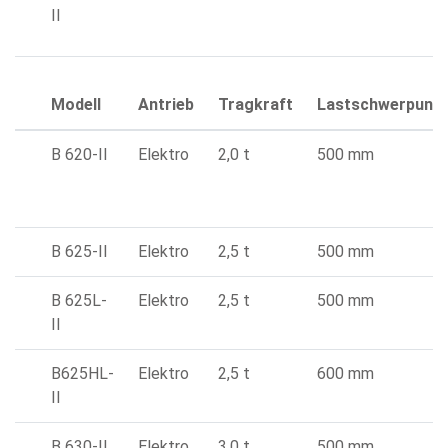
II
Modell
Antrieb
Tragkraft
Lastschwerpunk
B 620-II
Elektro
2,0 t
500 mm
B 625-II
Elektro
2,5 t
500 mm
B 625L-
Elektro
2,5 t
500 mm
II
B625HL-
Elektro
2,5 t
600 mm
II
B 630-II
Elektro
3,0 t
500 mm