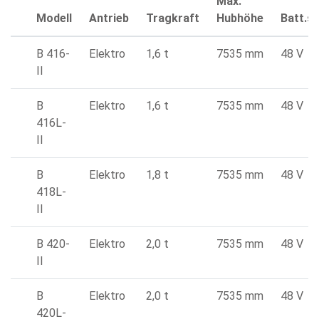
Max.
Modell
Antrieb
Tragkraft
Hubhöhe
Batt.s
B 416-
Elektro
1,6 t
7535 mm
48 V
II
B
Elektro
1,6 t
7535 mm
48 V
416L-
II
B
Elektro
1,8 t
7535 mm
48 V
418L-
II
B 420-
Elektro
2,0 t
7535 mm
48 V
II
B
Elektro
2,0 t
7535 mm
48 V
420L-