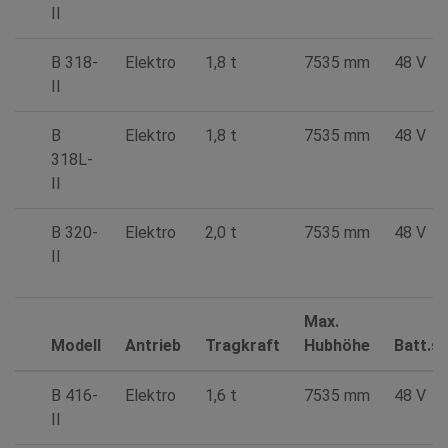
II
B 318-
Elektro
1,8 t
7535 mm
48 V
II
B
Elektro
1,8 t
7535 mm
48 V
318L-
II
B 320-
Elektro
2,0 t
7535 mm
48 V
II
Max.
Modell
Antrieb
Tragkraft
Hubhöhe
Batt.s
B 416-
Elektro
1,6 t
7535 mm
48 V
II