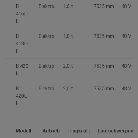
B
Elektro
1,6 t
7535 mm
48 V
416L-
II
B
Elektro
1,8 t
7535 mm
48 V
418L-
II
B 420-
Elektro
2,0 t
7535 mm
48 V
II
B
Elektro
2,0 t
7535 mm
48 V
420L-
II
Modell
Antrieb
Tragkraft
Lastschwerpunk