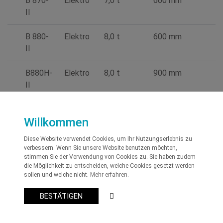
B 870-
Elektro
7,0 t
600 mm
II
B 880-
Elektro
8,0 t
600 mm
II
B880H-
Elektro
8,0 t
900 mm
II
Willkommen
Modell
Antrieb
Tragkraft
Lastschwerpunkt
Diese Website verwendet Cookies, um Ihr Nutzungserlebnis zu
verbessern. Wenn Sie unsere Website benutzen möchten,
B6-
Elektro
3,5 t
600 mm
stimmen Sie der Verwendung von Cookies zu. Sie haben zudem
35H
die Möglichkeit zu entscheiden, welche Cookies gesetzt werden
sollen und welche nicht.
Mehr erfahren.
BESTÄTIGEN
© 2026
Albert Wasmer GmbH