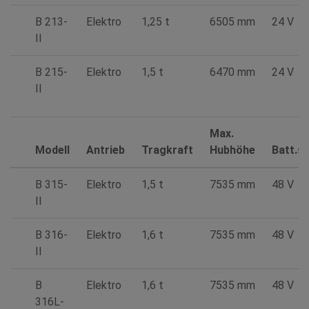
B 213-
Elektro
1,25 t
6505 mm
24 V
II
B 215-
Elektro
1,5 t
6470 mm
24 V
II
Max.
Modell
Antrieb
Tragkraft
Hubhöhe
Batt.s
B 315-
Elektro
1,5 t
7535 mm
48 V
II
B 316-
Elektro
1,6 t
7535 mm
48 V
II
B
Elektro
1,6 t
7535 mm
48 V
316L-