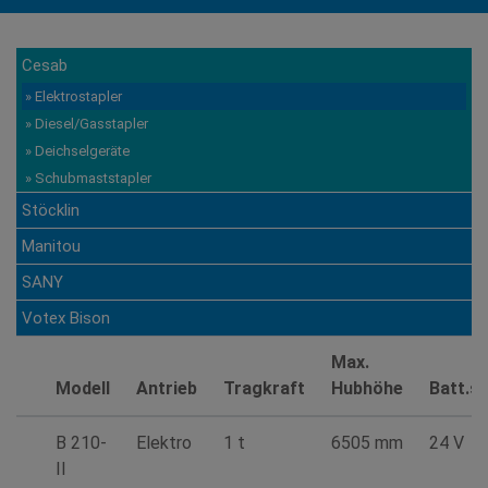
Cesab
» Elektrostapler
» Diesel/Gasstapler
» Deichselgeräte
» Schubmaststapler
Stöcklin
Manitou
SANY
Votex Bison
Max.
Modell
Antrieb
Tragkraft
Hubhöhe
Batt.s
B 210-
Elektro
1 t
6505 mm
24 V
II