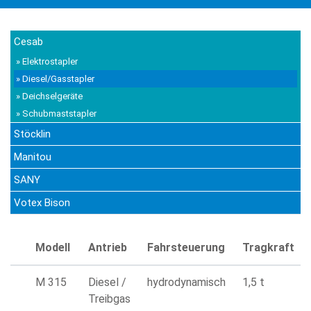
Cesab
» Elektrostapler
» Diesel/Gasstapler
» Deichselgeräte
» Schubmaststapler
Stöcklin
Manitou
SANY
Votex Bison
Modell
Antrieb
Fahrsteuerung
Tragkraft
M 315
Diesel /
hydrodynamisch
1,5 t
Treibgas