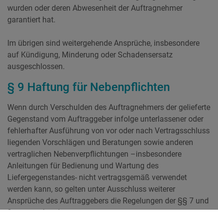
wurden oder deren Abwesenheit der Auftragnehmer
garantiert hat.
Im übrigen sind weitergehende Ansprüche, insbesondere
auf Kündigung, Minderung oder Schadensersatz
ausgeschlossen.
§ 9 Haftung für Nebenpflichten
Wenn durch Verschulden des Auftragnehmers der gelieferte
Gegenstand vom Auftraggeber infolge unterlassener oder
fehlerhafter Ausführung von vor oder nach Vertragsschluss
liegenden Vorschlägen und Beratungen sowie anderen
vertraglichen Nebenverpflichtungen –insbesondere
Anleitungen für Bedienung und Wartung des
Liefergegenstandes- nicht vertragsgemäß verwendet
werden kann, so gelten unter Ausschluss weiterer
Ansprüche des Auftraggebers die Regelungen der §§ 7 und
8 entsprechend.