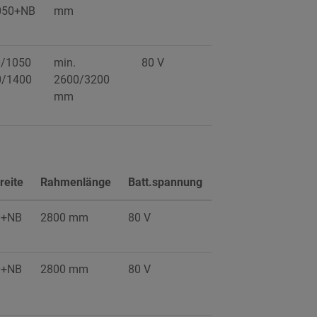
050+NB
mm
0/1050
min.
80 V
620 Ah
0/1400
2600/3200
mm
Max.
eite
Rahmenlänge
Batt.spannung
Batt.leistung
0+NB
2800 mm
80 V
620 Ah
0+NB
2800 mm
80 V
620 Ah