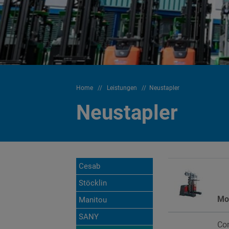
Home
//
Leistungen
//
Neustapler
Neustapler
Cesab
Stöcklin
Mo
Manitou
SANY
Co