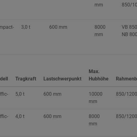
mm
850/1
mpact-
3,0 t
600 mm
8000
VB 85
mm
NB 80
Max.
dell
Tragkraft
Lastschwerpunkt
Hubhöhe
Rahmenbr
ffic-
5,0 t
600 mm
10000
850/120
mm
ffic-
4,0 t
600 mm
8000
850/120
mm