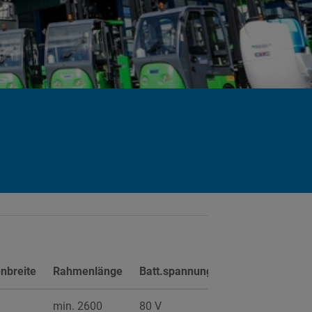
Max.
nbreite
Rahmenlänge
Batt.spannung
Batt.leistung
min. 2600
80 V
465 Ah