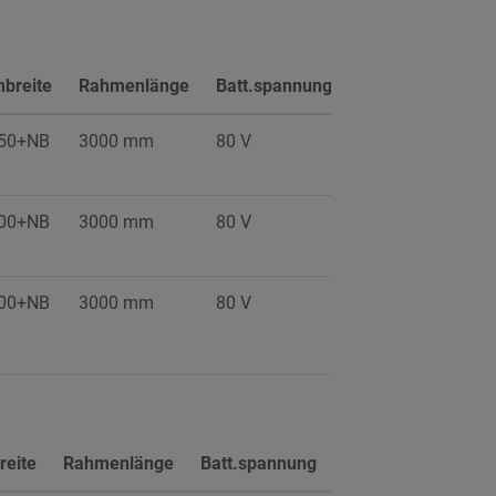
Max.
breite
Rahmenlänge
Batt.spannung
Batt.leistung
50+NB
3000 mm
80 V
775 Ah
00+NB
3000 mm
80 V
620 Ah
00+NB
3000 mm
80 V
620 Ah
Max.
eite
Rahmenlänge
Batt.spannung
Batt.leistung