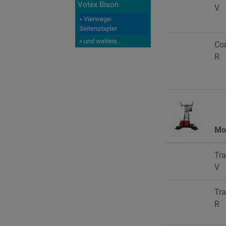
Votex Bison
V
» Vierwege-
Seitenstapler
» und weitere...
Co
R
Mo
Tra
V
Tra
R