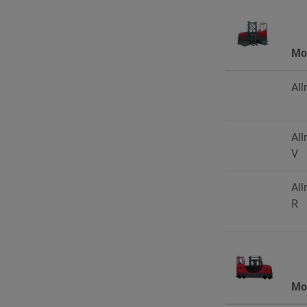
Mo
All
All
V
All
R
Mo