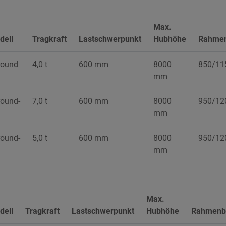
Max.
dell
Tragkraft
Lastschwerpunkt
Hubhöhe
Rahmen
round
4,0 t
600 mm
8000
850/11
mm
round-
7,0 t
600 mm
8000
950/12
mm
round-
5,0 t
600 mm
8000
950/12
mm
Max.
dell
Tragkraft
Lastschwerpunkt
Hubhöhe
Rahmenbr