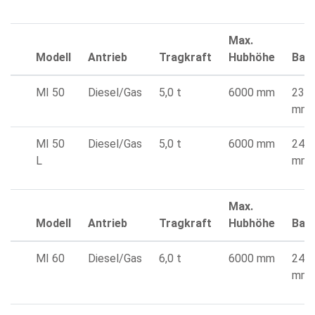
Max.
Modell
Antrieb
Tragkraft
Hubhöhe
Bau
MI 50
Diesel/Gas
5,0 t
6000 mm
239
mm
MI 50
Diesel/Gas
5,0 t
6000 mm
243
L
mm
Max.
Modell
Antrieb
Tragkraft
Hubhöhe
Bau
MI 60
Diesel/Gas
6,0 t
6000 mm
243
mm