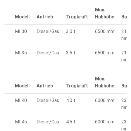
Max.
Modell
Antrieb
Tragkraft
Hubhöhe
Bau
MI 30
Diesel/Gas
3,0 t
6500 mm
213
mm
MI 35
Diesel/Gas
3,5 t
6500 mm
213
mm
Max.
Modell
Antrieb
Tragkraft
Hubhöhe
Bau
MI 40
Diesel/Gas
4,0 t
6000 mm
239
mm
MI 45
Diesel/Gas
4,5 t
6000 mm
239
mm