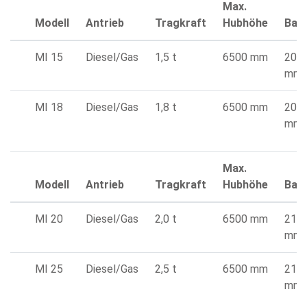
Max.
Modell
Antrieb
Tragkraft
Hubhöhe
Bau
MI 15
Diesel/Gas
1,5 t
6500 mm
209
mm
MI 18
Diesel/Gas
1,8 t
6500 mm
209
mm
Max.
Modell
Antrieb
Tragkraft
Hubhöhe
Bau
MI 20
Diesel/Gas
2,0 t
6500 mm
212
mm
MI 25
Diesel/Gas
2,5 t
6500 mm
212
mm