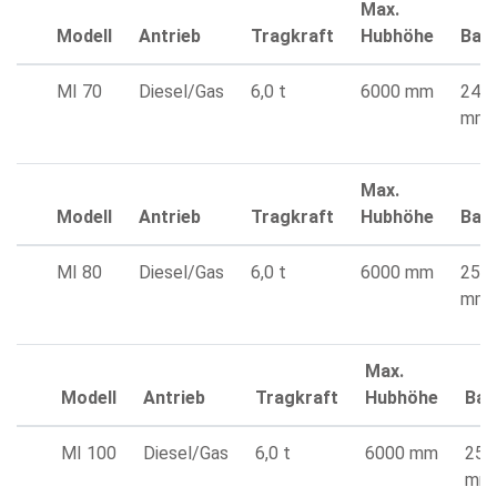
Max.
Modell
Antrieb
Tragkraft
Hubhöhe
Bau
MI 70
Diesel/Gas
6,0 t
6000 mm
243
mm
Max.
Modell
Antrieb
Tragkraft
Hubhöhe
Bau
MI 80
Diesel/Gas
6,0 t
6000 mm
258
mm
Max.
Modell
Antrieb
Tragkraft
Hubhöhe
Bau
MI 100
Diesel/Gas
6,0 t
6000 mm
258
mm